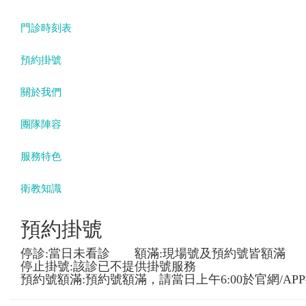
門診時刻表
預約掛號
關於我們
團隊陣容
服務特色
衛教知識
預約掛號
停診:當日未看診 額滿:現場號及預約號皆額滿
停止掛號:該診已不提供掛號服務
預約號額滿:預約號額滿，請當日上午6:00於官網/AP