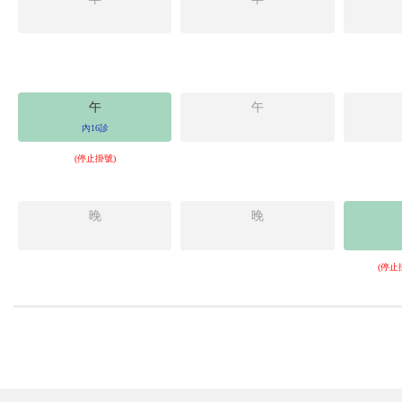
午
午
內16診
(停止掛號)
晚
晚
(停止掛