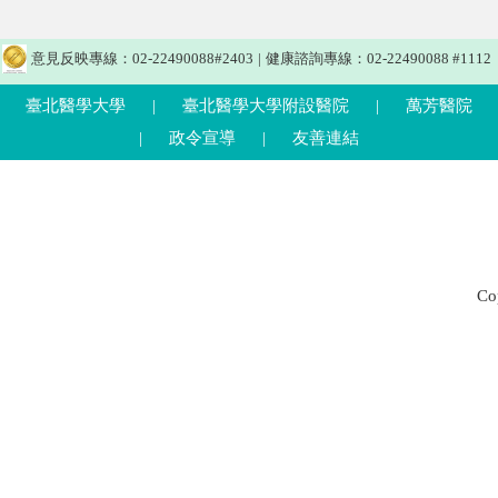
意見反映專線：02-22490088#2403
|
健康諮詢專線：02-22490088 #1112
臺北醫學大學
|
臺北醫學大學附設醫院
|
萬芳醫院
|
政令宣導
|
友善連結
C