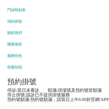
門診時刻表
預約掛號
關於我們
團隊陣容
服務特色
衛教知識
預約掛號
停診:當日未看診 額滿:現場號及預約號皆額滿
停止掛號:該診已不提供掛號服務
預約號額滿:預約號額滿，請當日上午6:00於官網/AP