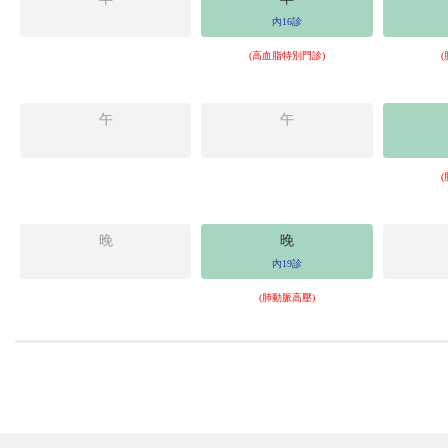
內16診
(高血脂特別門診)
午
午
晚
晚
內19診
(肺動脈高壓)