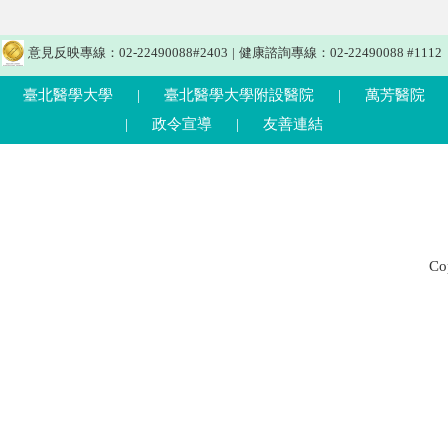
意見反映專線：02-22490088#2403
|
健康諮詢專線：02-22490088 #1112
臺北醫學大學
|
臺北醫學大學附設醫院
|
萬芳醫院
|
政令宣導
|
友善連結
C