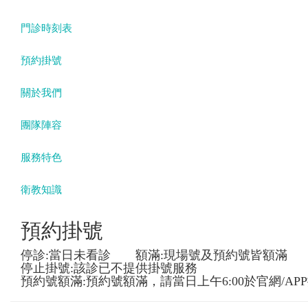
門診時刻表
預約掛號
關於我們
團隊陣容
服務特色
衛教知識
預約掛號
停診:當日未看診 額滿:現場號及預約號皆額滿
停止掛號:該診已不提供掛號服務
預約號額滿:預約號額滿，請當日上午6:00於官網/AP