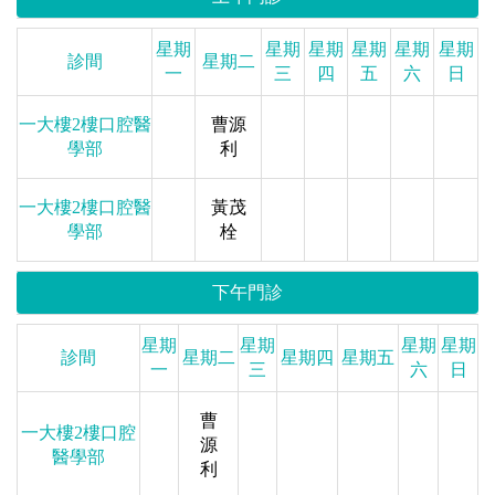
星期
星期
星期
星期
星期
星期
診間
星期二
一
三
四
五
六
日
一大樓2樓口腔醫
曹源
學部
利
一大樓2樓口腔醫
黃茂
學部
栓
下午門診
星期
星期
星期
星期
診間
星期二
星期四
星期五
一
三
六
日
曹
一大樓2樓口腔
源
醫學部
利