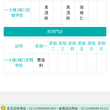
黃
黃
張
一大樓2樓口腔
茂
茂
維
醫學部
栓
栓
仁
夜間門診
星期
星期
星期
星期
星期
星期
診間
星期一
二
三
四
五
六
日
一大樓2樓口腔醫
曹源
學部
利
意見反映專線：02-22490088#2403
|
健康諮詢專線：02-22490088 #1112