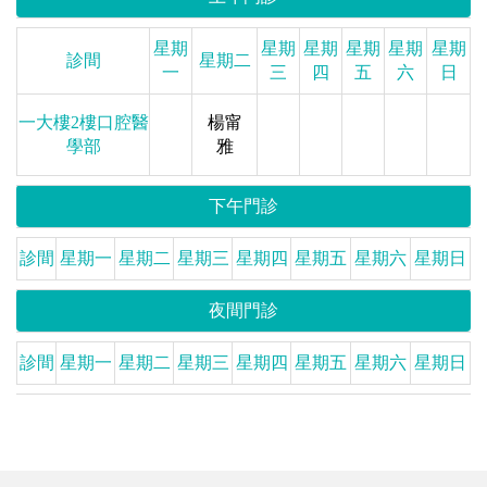
星期
星期
星期
星期
星期
星期
診間
星期二
一
三
四
五
六
日
一大樓2樓口腔醫
楊甯
學部
雅
下午門診
診間
星期一
星期二
星期三
星期四
星期五
星期六
星期日
夜間門診
診間
星期一
星期二
星期三
星期四
星期五
星期六
星期日