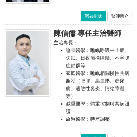
我要掛號
醫師簡介
陳信儒 專任主治醫師
主治專長：
睡眠醫學：睡眠呼吸中止症、
失眠、日夜節律障礙、不寧腿
症候群等
家庭醫學：睡眠相關慢性共病
照護（肥胖、高血壓、糖尿
病、過敏性鼻炎、情緒障礙
等）
減重醫學：體重控制與共病照
護
旅遊醫學：時差調整