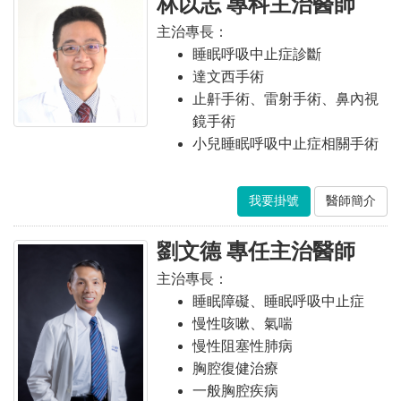
林以志 專科主治醫師
主治專長：
睡眠呼吸中止症診斷
達文西手術
止鼾手術、雷射手術、鼻內視
鏡手術
小兒睡眠呼吸中止症相關手術
我要掛號
醫師簡介
劉文德 專任主治醫師
主治專長：
睡眠障礙、睡眠呼吸中止症
慢性咳嗽、氣喘
慢性阻塞性肺病
胸腔復健治療
一般胸腔疾病