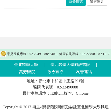
我要掛號
醫師簡介
意見反映專線：02-22490088#2403
|
健康諮詢專線：02-22490088 #1112
臺北醫學大學
|
臺北醫學大學附設醫院
|
萬芳醫院
|
政令宣導
|
友善連結
地址：新北市中和區中正路291號
醫院代表號：02-22490088
最佳瀏覽環境：IE8以上版本、Chrome
Copyright © 2017 衛生福利部雙和醫院(委託臺北醫學大學興建