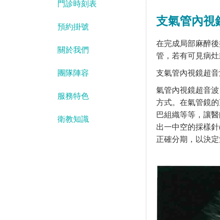
門診時刻表
支氣管內視
預約掛號
在完成局部麻醉後
關於我們
管，若有可見病灶
團隊陣容
支氣管內視鏡超音
氣管內視鏡超音波
服務特色
方式。在氣管鏡的
巴組織等等，讓醫
衛教知識
出一中空的採樣針
正確分期，以決定