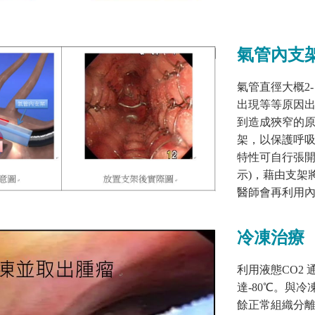
氣管內支
氣管直徑大概
2-
出現等等原因
到造成狹窄的
架，以保護呼
特性可自行張
示
)
，藉由支架
醫師會再利用
冷凍治療
利用液態
CO2
達
-80
℃。與冷
餘正常組織分