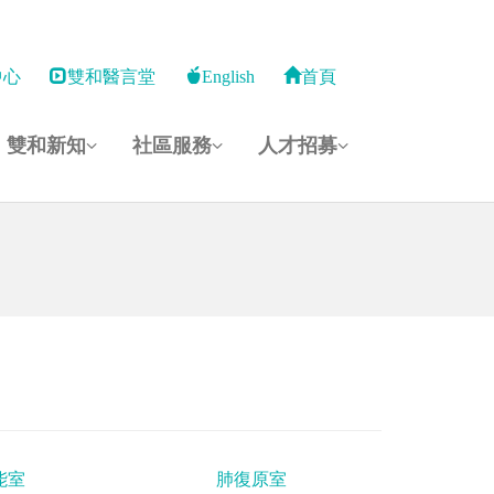
中心
雙和醫言堂
English
首頁
雙和新知
社區服務
人才招募
能室
肺復原室