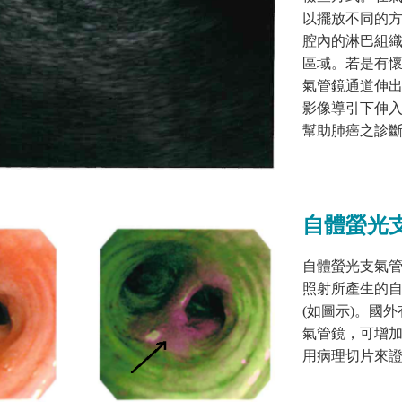
以擺放不同的
腔內的淋巴組
區域。若是有
氣管鏡通道伸
影像導引下伸
幫助肺癌之診
自體螢光
自體螢光支氣
照射所產生的
(
如圖示
)
。國外
氣管鏡，可增
用病理切片來