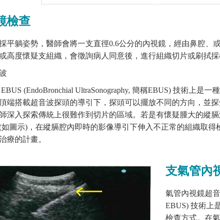
鏡檢查
採平躺姿勢，醫師會將一支直徑
0.6
公分的內視鏡，經由鼻腔、
或高度懷疑支組織，會徵詢病人同意後，進行組織切片或刷拭採
波
EBUS (EndoBronchial UltraSonography,
簡稱
EBUS)
技術上是一種
頂端搭載超音波探頭的導引下，探頭可以擺放不同的方向，並探
師深入探索傳統上很難作到切片的區域。若是有懷疑腫大的縱膈
(
如圖示
)
，在縱膈腔內即時的影像導引下伸入不正常的組織取得
治療的計畫。
支氣管內
氣管內視鏡超
EBUS)
技術上
檢查方式。在