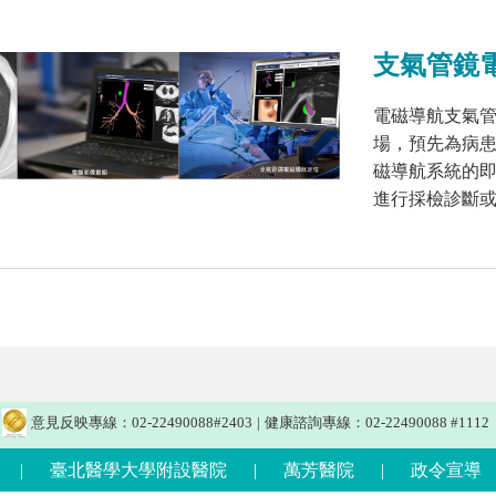
支氣管鏡
電磁導航支氣
場，預先為病
磁導航系統的
進行採檢診斷
意見反映專線：02-22490088#2403
|
健康諮詢專線：02-22490088 #1112
|
臺北醫學大學附設醫院
|
萬芳醫院
|
政令宣導