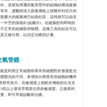
方向，並探知周遭的氣管壁外的組織結構或縱膈
織等等，讓醫師深入探索傳統上很難作到切片的
懷疑腫大的縱膈淋巴結病灶區，這時就可以由支
出一中空的採樣針
(
如圖示
)
，在縱膈腔內即時的
入不正常的組織取得檢體。這種工具的結合可以
斷及正確分期，以決定治療的計畫。
支氣管鏡
管鏡是利用正常細胞和異常癌細胞對於激發藍光
自體螢光的不同，來增加分辨異常癌細胞的機率
有研究表示，在敏感度上相較於傳統的白光支
加
3
倍以上發現早期原位癌的敏感度。之後再利
證實，即可早期診斷和治療。