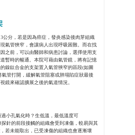
架
 3
公分，若是因為癌症，發炎感染後肉芽組織
出現氣管狹窄，會讓病人出現呼吸困難。而在找
原因之前，可以由醫師和病患討論，選擇使用支
吸道暫時的暢通。本院可藉由氣管鏡，將有記憶
開的鎳鈦合金的支架置入氣管狹窄的區段
(
如圖
將氣管打開，緩解氣管阻塞或肺塌陷症狀最後
內視鏡來確認擴展之後的氣道情況。
通過小孔氣化時？生低溫，最低溫度可
凍探針的前段接觸的組織會受到凍傷，較易與其
離，若未能取出，已受凍傷的組織也會逐漸壞