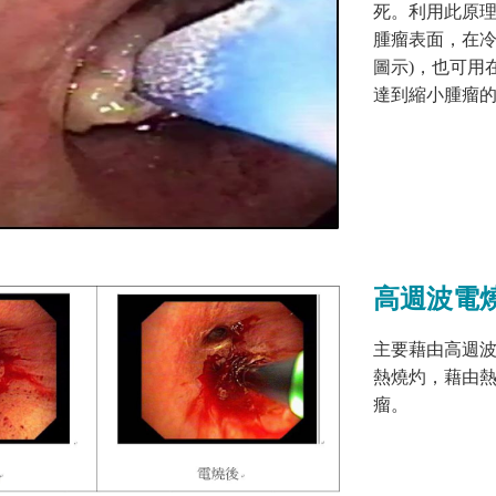
死。利用此原
腫瘤表面，在
圖示
)
，也可用
達到縮小腫瘤
高週波電
主要藉由高週
熱燒灼，藉由
瘤。