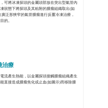
理，可將冰凍探頭的金屬頭部放在突出型氣管內
冷凍狀態下將探頭及其粘附的腫瘤組織取出
(
如
在廣泛形狹窄的氣管腫瘤進行反覆冷凍治療，
的目的。
燒治療
波電流產生熱能，以金屬探頭接觸腫瘤組織產生
熱能直接造成腫瘤焦化或止血
(
如圖示
)
而移除腫