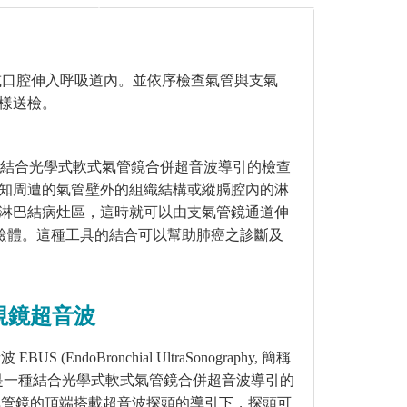
或口腔伸入呼吸道內。並依序檢查氣管與支氣
樣送檢。
結合光學式軟式氣管鏡合併超音波導引的檢查
知周遭的氣管壁外的組織結構或縱膈腔內的淋
淋巴結病灶區，這時就可以由支氣管鏡通道伸
檢體。這種工具的結合可以幫助肺癌之診斷及
視鏡超音波
音波
EBUS (EndoBronchial UltraSonography,
簡稱
是一種結合光學式軟式氣管鏡合併超音波導引的
氣管鏡的頂端搭載超音波探頭的導引下，探頭可