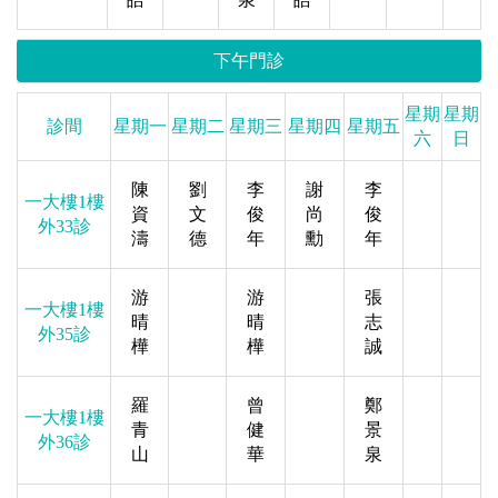
下午門診
星期
星期
診間
星期一
星期二
星期三
星期四
星期五
六
日
陳
劉
李
謝
李
一大樓1樓
資
文
俊
尚
俊
外33診
濤
德
年
勳
年
游
游
張
一大樓1樓
晴
晴
志
外35診
樺
樺
誠
羅
曾
鄭
一大樓1樓
青
健
景
外36診
山
華
泉