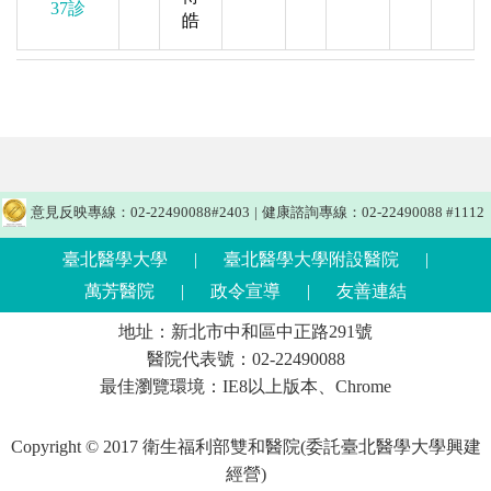
37診
皓
意見反映專線：02-22490088#2403
|
健康諮詢專線：02-22490088 #1112
臺北醫學大學
|
臺北醫學大學附設醫院
|
萬芳醫院
|
政令宣導
|
友善連結
地址：新北市中和區中正路291號
醫院代表號：02-22490088
最佳瀏覽環境：IE8以上版本、Chrome
Copyright © 2017 衛生福利部雙和醫院(委託臺北醫學大學興建
經營)