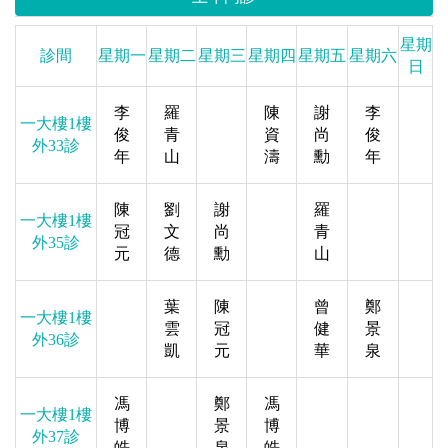
星期
診間
星期一
星期二
星期三
星期四
星期五
星期六
日
李
羅
陳
謝
李
一大樓1樓
俊
青
資
尚
俊
外33診
年
山
濤
勳
年
陳
劉
謝
羅
一大樓1樓
冠
文
尚
青
外35診
元
德
勳
山
葉
陳
曾
鄭
一大樓1樓
雲
冠
健
景
外36診
凱
元
華
泉
馮
鄭
馮
一大樓1樓
博
景
博
外37診
皓
泉
皓