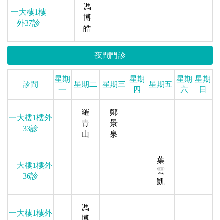
馮
一大樓1樓
博
外37診
皓
夜間門診
星期
星期
星期
星期
診間
星期二
星期三
星期五
一
四
六
日
羅
鄭
一大樓1樓外
青
景
33診
山
泉
葉
一大樓1樓外
雲
36診
凱
馮
一大樓1樓外
博