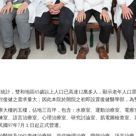
政府統計，雙和地區65歲以上人口已高達12萬多人，顯示老年人
對復健之需求量大；因此本院於開院之初即設置復健醫學部，為
療大樓的五樓，佔地三百坪，包含：水療室、運動治療室、電療
練室、語言治療室、心理治療室、研究討論室、肌電圖檢查室、
國97年7月１日起正式營運。
主治醫師及59位復健治療師，提供物理治療、職能治療、語言治