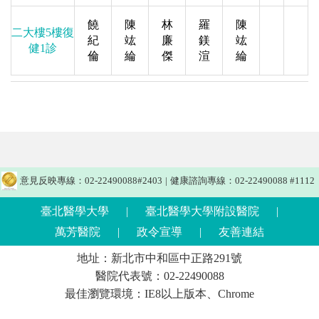
饒
陳
林
羅
陳
二大樓5樓復
紀
竑
廉
鎂
竑
健1診
倫
綸
傑
渲
綸
意見反映專線：02-22490088#2403
|
健康諮詢專線：02-22490088 #1112
臺北醫學大學
|
臺北醫學大學附設醫院
|
萬芳醫院
|
政令宣導
|
友善連結
地址：新北市中和區中正路291號
醫院代表號：02-22490088
最佳瀏覽環境：IE8以上版本、Chrome