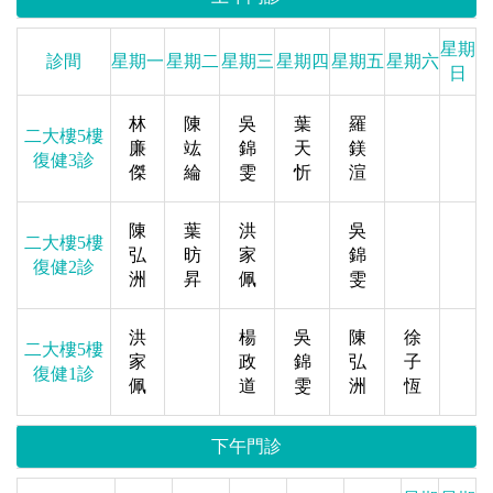
星期
診間
星期一
星期二
星期三
星期四
星期五
星期六
日
林
陳
吳
葉
羅
二大樓5樓
廉
竑
錦
天
鎂
復健3診
傑
綸
雯
忻
渲
陳
葉
洪
吳
二大樓5樓
弘
昉
家
錦
復健2診
洲
昇
佩
雯
洪
楊
吳
陳
徐
二大樓5樓
家
政
錦
弘
子
復健1診
佩
道
雯
洲
恆
下午門診