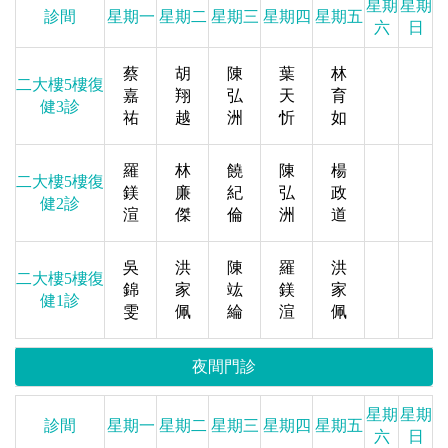
星期
星期
診間
星期一
星期二
星期三
星期四
星期五
六
日
蔡
胡
陳
葉
林
二大樓5樓復
嘉
翔
弘
天
育
健3診
祐
越
洲
忻
如
羅
林
饒
陳
楊
二大樓5樓復
鎂
廉
紀
弘
政
健2診
渲
傑
倫
洲
道
吳
洪
陳
羅
洪
二大樓5樓復
錦
家
竑
鎂
家
健1診
雯
佩
綸
渲
佩
夜間門診
星期
星期
診間
星期一
星期二
星期三
星期四
星期五
六
日