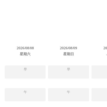
2026/08/08
2026/08/09
20
星期六
星期日
早
早
午
午