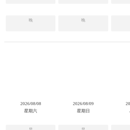
晚
晚
2026/08/08
2026/08/09
20
星期六
星期日
早
早