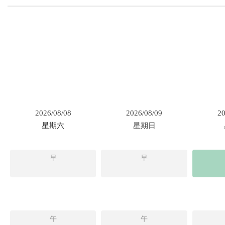
2026/08/08
2026/08/09
20
星期六
星期日
早
早
午
午