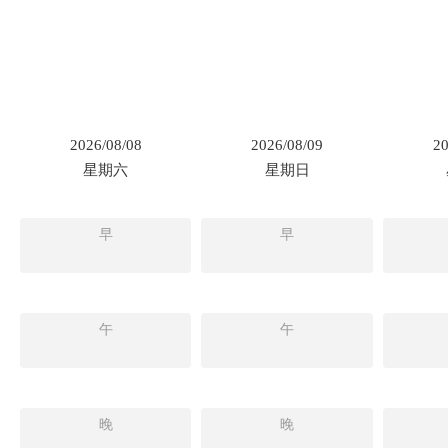
2026/08/08
2026/08/09
20
星期六
星期日
早
早
午
午
晚
晚