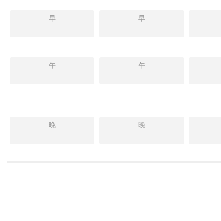
早
早
午
午
晚
晚