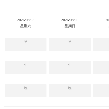
2026/08/08
2026/08/09
20
星期六
星期日
早
早
午
午
晚
晚