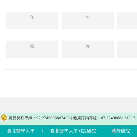
午
午
晚
晚
意見反映專線：02-22490088#2403
|
健康諮詢專線：02-22490088 #1112
臺北醫學大學
|
臺北醫學大學附設醫院
|
萬芳醫院