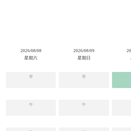
2026/08/08
2026/08/09
20
星期六
星期日
早
早
午
午