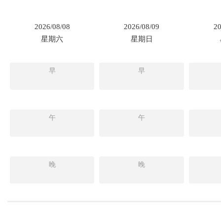
2026/08/08
2026/08/09
20
星期六
星期日
早
早
午
午
晚
晚