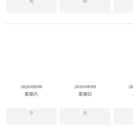
晚
晚
2026/08/08
2026/08/09
20
星期六
星期日
早
早