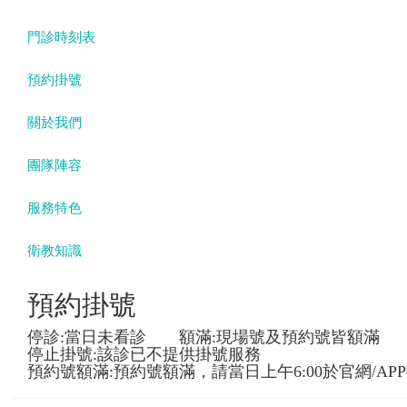
門診時刻表
預約掛號
關於我們
團隊陣容
服務特色
衛教知識
預約掛號
停診:當日未看診 額滿:現場號及預約號皆額滿
停止掛號:該診已不提供掛號服務
預約號額滿:預約號額滿，請當日上午6:00於官網/AP