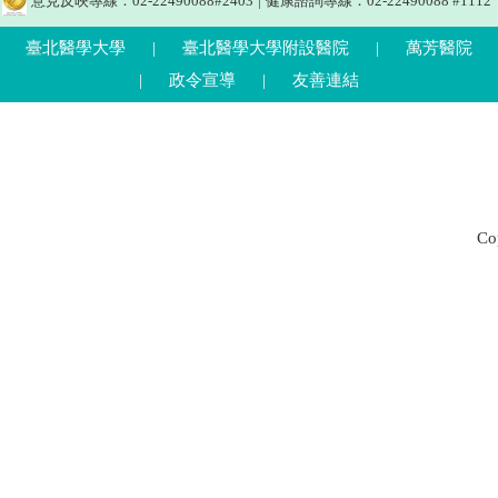
意見反映專線：02-22490088#2403
|
健康諮詢專線：02-22490088 #1112
臺北醫學大學
|
臺北醫學大學附設醫院
|
萬芳醫院
|
政令宣導
|
友善連結
C