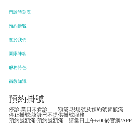
門診時刻表
預約掛號
關於我們
團隊陣容
服務特色
衛教知識
預約掛號
停診:當日未看診 額滿:現場號及預約號皆額滿
停止掛號:該診已不提供掛號服務
預約號額滿:預約號額滿，請當日上午6:00於官網/AP