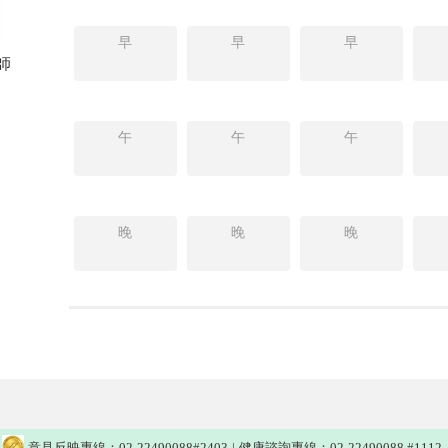
早
早
早
師
午
午
午
晚
晚
晚
意見反映專線：02-22490088#2403
|
健康諮詢專線：02-22490088 #1112