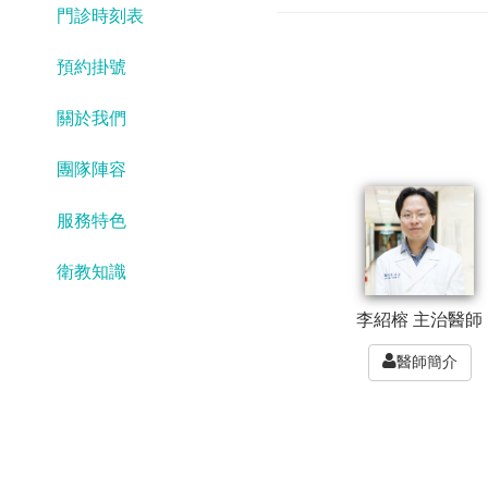
門診時刻表
預約掛號
關於我們
團隊陣容
服務特色
衛教知識
李紹榕 主治醫師
醫師簡介