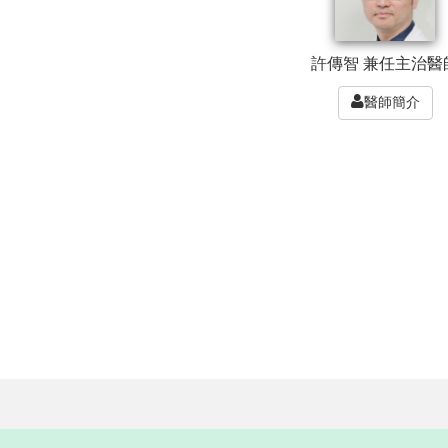
許傳智 兼任主治醫
醫師簡介