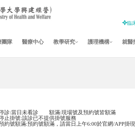
臨
療團隊
醫療中心
教學研究
護理機構
就醫
停診:當日未看診 額滿:現場號及預約號皆額滿
停止掛號:該診已不提供掛號服務
預約號額滿:預約號額滿，請當日上午6:00於官網/APP掛