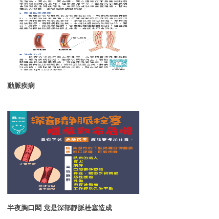
動脈疾病
半夜胸口悶 竟是深部靜脈栓塞造成