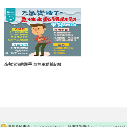
來勢洶洶的殺手-急性主動脈剝離
意見反映專線：02-22490088#2403
|
健康諮詢專線：02-22490088 #1112