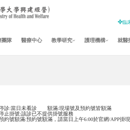
臨
療團隊
醫療中心
教學研究
護理機構
就醫
停診:當日未看診 額滿:現場號及預約號皆額滿
停止掛號:該診已不提供掛號服務
預約號額滿:預約號額滿，請當日上午6:00於官網/APP掛