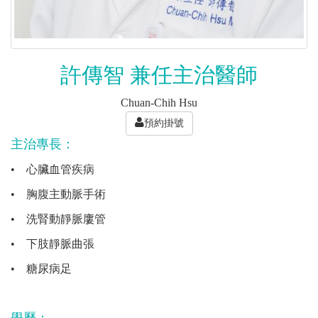
許傳智 兼任主治醫師
Chuan-Chih Hsu
預約掛號
主治專長：
•
心臟血管疾病
•
胸腹主動脈手術
•
洗腎動靜脈廔管
•
下肢靜脈曲張
•
糖尿病足