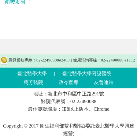
衛教新知：
意見反映專線：02-22490088#2403
|
健康諮詢專線：02-22490088 #1112
臺北醫學大學
|
臺北醫學大學附設醫院
|
萬芳醫院
|
政令宣導
|
友善連結
地址：新北市中和區中正路291號
醫院代表號：02-22490088
最佳瀏覽環境：IE8以上版本、Chrome
Copyright © 2017 衛生福利部雙和醫院(委託臺北醫學大學興建
經營)