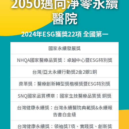
2050邁向淨零永續
醫院
2024年ESG獲獎22項 全國第一
國家永續發展獎
NHQA國家醫療品質獎：卓越中心暨ESG特別獎
台灣/亞太永續行動獎2金2銀1銅
鼎革獎：醫療創新轉型獎楷模獎暨ESG特別獎
SNQ國家品質標章：國家生技醫療品質獎 銅獎
台灣健康永續獎：台灣永續醫院典範獎&永續報
告書白金級
台灣健康永續獎：領袖獎7項、實踐獎、創新獎