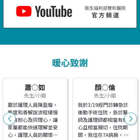
暖心致謝
蕭○如
顏○倫
先生/小姐
先生/小姐
跟診護理人員陳盈璇，
我於3/19經門診轉急診
態度和善解說流程緩慢
後動手術住院，急診醫
很有耐心及同理心，讓
師及護理師都相當有耐
家屬都能快速理解並安
心且相當親切，住院期
心，護理人員的關懷及
間，我住在7A病房，我