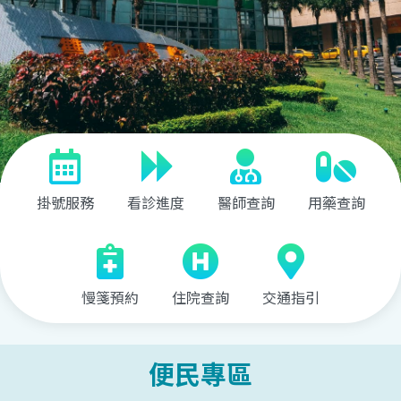
掛號服務
看診進度
醫師查詢
用藥查詢
慢箋預約
住院查詢
交通指引
便民專區