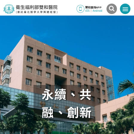
雙和醫院APP
iOS
|
Android
永續、共
融、創新