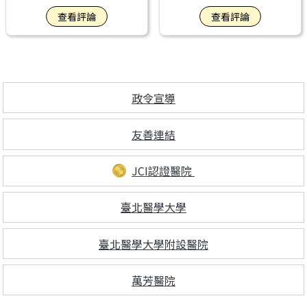
耐心給患者及家屬極大
的護理師鳳茹、紜亭、
查看評論
查看評論
的溫暖，謝謝護理人員
育珮、籈慧都相當的有
敬業、愛業的精神，真
耐心，耐痛程度不佳的
心感謝。
我，一直跟他們要止痛
針，他們也一直關心我
的狀況，沒有一絲的不
政令宣導
耐，住院期間因為晚上
是自己一個人待在病
友善連結
房，護理師們也都會關
心，真心謝謝所有的醫
護人員，也謝謝專科護
JCI認證醫院
理師還有我的主治醫師
洪邦傑醫師，還有傳送
臺北醫學大學
員和每一個人，在你們
的協助下我才能順利出
臺北醫學大學附設醫院
院。
萬芳醫院